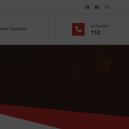
Im Notfall
wehr Sachsen
112