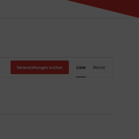
Veranstaltun
Veranstaltungen suchen
Liste
Monat
Ansichten-
Navigation