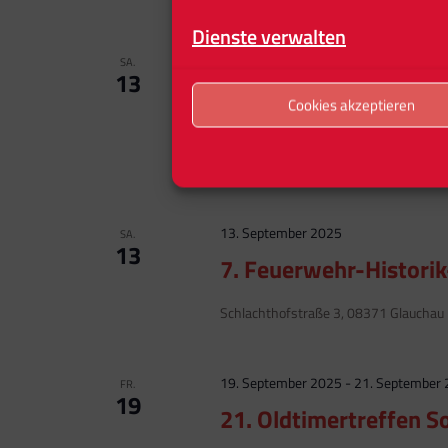
Dienste verwalten
13. September 2025
SA.
13
5. Altblechtreffen vor
Cookies akzeptieren
01816 Bad Gottleuba, Berggießhübel -
saechsische-schweiz-osterzgebirge/ar
13. September 2025
SA.
13
7. Feuerwehr-Historik
Schlachthofstraße 3, 08371 Glauchau
19. September 2025
-
21. September
FR.
19
21. Oldtimertreffen S