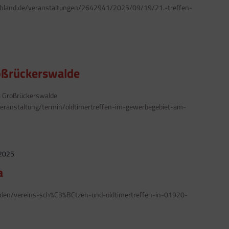
ohland.de/veranstaltungen/2642941/2025/09/19/21.-treffen-
roßrückerswalde
8 Großrückerswalde
eranstaltung/termin/oldtimertreffen-im-gewerbegebiet-am-
 2025
a
resden/vereins-sch%C3%BCtzen-und-oldtimertreffen-in-01920-