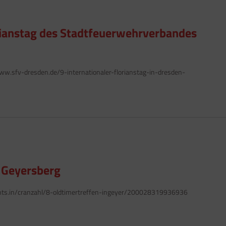
orianstag des Stadtfeuerwehrverbandes
w.sfv-dresden.de/9-internationaler-florianstag-in-dresden-
m Geyersberg
ents.in/cranzahl/8-oldtimertreffen-ingeyer/200028319936936