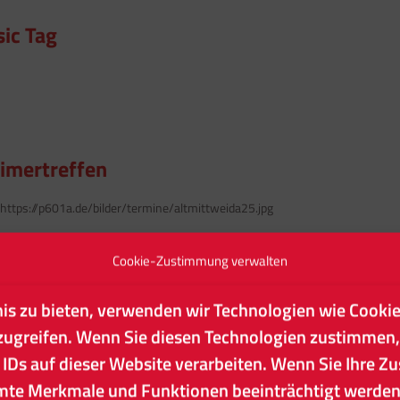
sic Tag
timertreffen
https://p601a.de/bilder/termine/altmittweida25.jpg
Cookie-Zustimmung verwalten
ums Meerane, Feuerwehrausstellung in
nis zu bieten, verwenden wir Technologien wie Cooki
zugreifen. Wenn Sie diesen Technologien zustimmen,
 IDs auf dieser Website verarbeiten. Wenn Sie Ihre Z
://www.meerane.de/veranstaltungen-ausgabe/tag-des-offenen-
mte Merkmale und Funktionen beeinträchtigt werden
n-erlebenbewahren.html