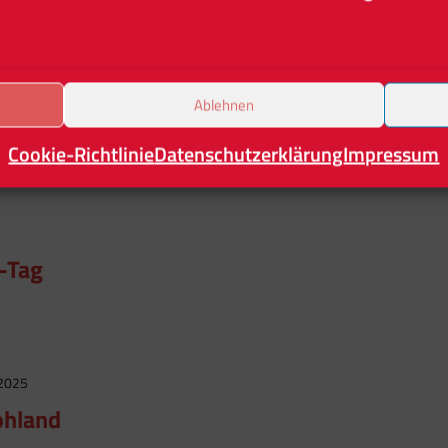
 der Grenze
Ablehnen
 OT Markersdorf https://www.wochenkurier.info/landkreis-
Cookie-Richtlinie
Datenschutzerklärung
Impressum
tikel/altblechtreffen-vor-der-grenze
-Tag
 2025
ohland