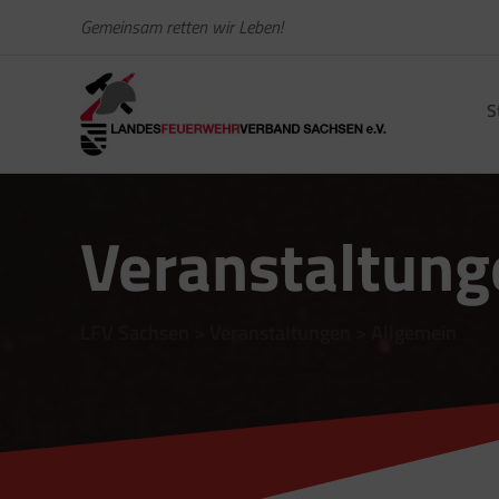
Gemeinsam retten wir Leben!
S
Veranstaltung
LFV Sachsen
>
Veranstaltungen
>
Allgemein