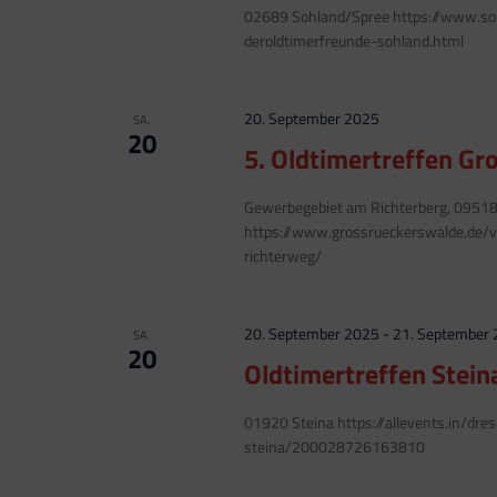
02689 Sohland/Spree https://www.s
deroldtimerfreunde-sohland.html
20. September 2025
SA.
20
5. Oldtimertreffen G
Gewerbegebiet am Richterberg, 0951
https://www.grossrueckerswalde.de/v
richterweg/
20. September 2025
-
21. September
SA.
20
Oldtimertreffen Stein
01920 Steina https://allevents.in/d
steina/200028726163810