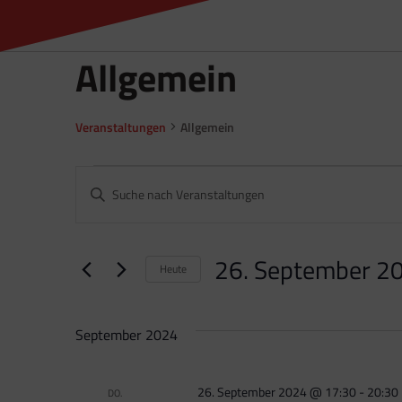
Allgemein
Veranstaltungen
Allgemein
Veranstaltungen
Bitte
Suche
Schlüsselwort
und
eingeben.
26. September 2
Heute
Ansichten,
Suche
Datum
Navigation
nach
wählen.
September 2024
Veranstaltungen
Schlüsselwort.
26. September 2024 @ 17:30
-
20:30
DO.