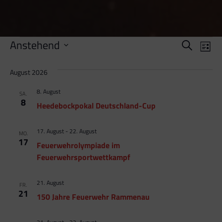
Veran
Ve
Anstehend
Suche
Liste
An
Suche
Datum
August 2026
Na
wählen.
und
8. August
SA.
Ansich
8
Heedebockpokal Deutschland-Cup
Navig
17. August
-
22. August
MO.
17
Feuerwehrolympiade im
Feuerwehrsportwettkampf
21. August
FR.
21
150 Jahre Feuerwehr Rammenau