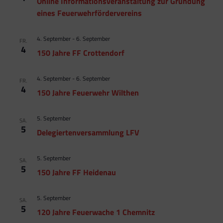
Online Informationsveranstaltung zur Gründung
eines Feuerwehrfördervereins
4. September
-
6. September
FR.
4
150 Jahre FF Crottendorf
4. September
-
6. September
FR.
4
150 Jahre Feuerwehr Wilthen
5. September
SA.
5
Delegiertenversammlung LFV
5. September
SA.
5
150 Jahre FF Heidenau
5. September
SA.
5
120 Jahre Feuerwache 1 Chemnitz