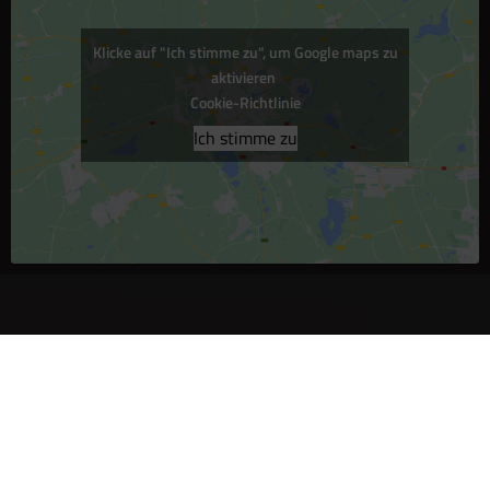
Klicke auf "Ich stimme zu", um Google maps zu
aktivieren
Cookie-Richtlinie
Ich stimme zu
Thomas Löbel | The Web Designer