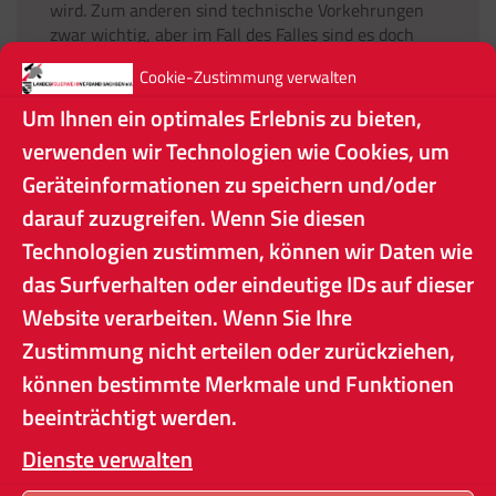
wird. Zum anderen sind technische Vorkehrungen
zwar wichtig, aber im Fall des Falles sind es doch
Menschen, die auch improvisieren können. Und auch
Cookie-Zustimmung verwalten
technische Lösungen erfordern eine regelmäßige
Wartung und Überprüfung. Eine deutsche Studie hat
Um Ihnen ein optimales Erlebnis zu bieten,
etwa festgestellt, dass der Treibstoff von etwa 60%
verwenden wir Technologien wie Cookies, um
(!) der überprüften Notstromeinrichtungen
Geräteinformationen zu speichern und/oder
unbrauchbar war.
darauf zuzugreifen. Wenn Sie diesen
In den vom Referat Technik des
Technologien zustimmen, können wir Daten wie
Landesfeuerwehrverbandes Sachsen e.V.
erarbeiteten Hinweisen für die Feuerwehren
das Surfverhalten oder eindeutige IDs auf dieser
handelt es sich nicht um das Szenario
Website verarbeiten. Wenn Sie Ihre
„Stromausfall“, sondern um einen weitreichenden
Zustimmung nicht erteilen oder zurückziehen,
Strom- sowie gleichzeitigen Infrastrukturausfall. Die
Hinweise zur organisatorisch-technischen
können bestimmte Merkmale und Funktionen
Betrachtung diese Szenarios aus Feuerwehrsicht
beeinträchtigt werden.
sind im Folgenden abgedruckt und können auch auf
der Homepage des Landesfeuerwehrverbandes
Dienste verwalten
Sachsen e.V. heruntergeladen werden.