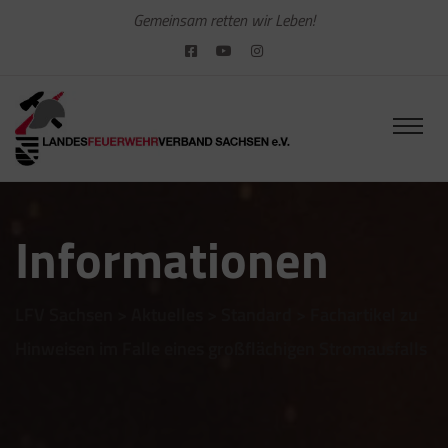
Gemeinsam retten wir Leben!
Informationen
LFV Sachsen
>
Aktuelles
>
Standard
>
Fachartikel zu
Hinweisen im Falle eines großflächigen Stromausfalls