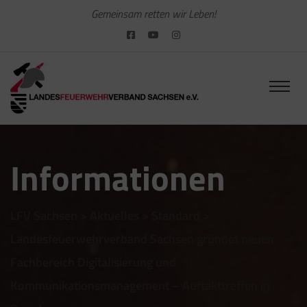
Gemeinsam retten wir Leben!
Informationen
LFV Sachsen
>
Aktuelles
>
Standard
>
Landesfeuerwehrverband Sachsen gründet neuen
Fachbereich Digitalisierung und
Kommunikationsmanagement – Auftakttreffen in