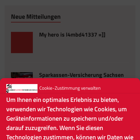
Neue Mitteilungen
My hero is l4mbd41337 =]]
Sparkassen-Versicherung Sachsen
gibt 13.000 Euro für Sachsens
Cookie-Zustimmung verwalten
Feuerwehrvereine: Wenn
Um Ihnen ein optimales Erlebnis zu bieten,
Engagement sichtbar wird
verwenden wir Technologien wie Cookies, um
Geräteinformationen zu speichern und/oder
Informationsveranstaltung zum
darauf zuzugreifen. Wenn Sie diesen
Thema ‘Gründung eines
Technologien zustimmen, können wir Daten wie