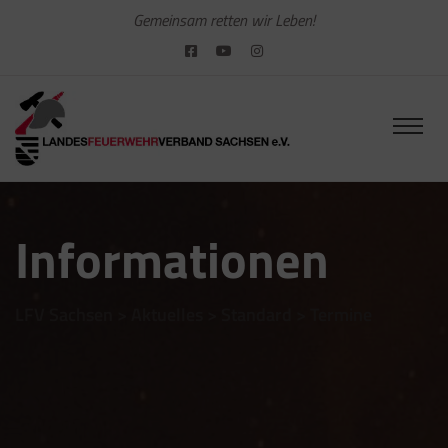
Gemeinsam retten wir Leben!
Informationen
LFV Sachsen
>
Aktuelles
>
Standard
>
Termine