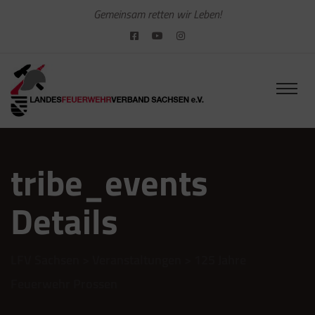
Gemeinsam retten wir Leben!
tribe_events
Details
LFV Sachsen
>
Veranstaltungen
>
125 Jahre
Feuerwehr Prossen