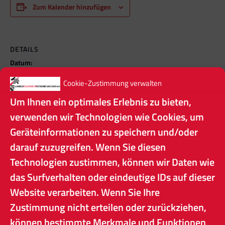
Zum Kalender hinzufügen
DETAILS
Datum:
3. Oktober
Cookie-Zustimmung verwalten
Veranstaltungskategorien:
Um Ihnen ein optimales Erlebnis zu bieten,
Allgemein
,
FB Historik
,
Öffentliche Veranstaltungen
verwenden wir Technologien wie Cookies, um
Geräteinformationen zu speichern und/oder
darauf zuzugreifen. Wenn Sie diesen
Deutschland-Cup
Messe FLORIAN
Technologien zustimmen, können wir Daten wie
das Surfverhalten oder eindeutige IDs auf dieser
Website verarbeiten. Wenn Sie Ihre
Zustimmung nicht erteilen oder zurückziehen,
können bestimmte Merkmale und Funktionen