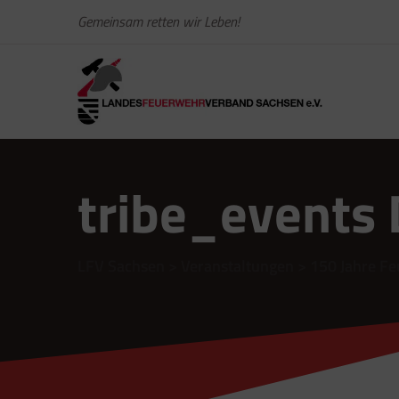
Gemeinsam retten wir Leben!
tribe_events 
LFV Sachsen
>
Veranstaltungen
>
150 Jahre Fe