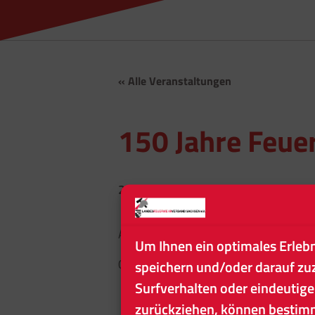
« Alle Veranstaltungen
150 Jahre Feue
29. August
-
30. August
Anton-Günther-Str. 9A
Um Ihnen ein optimales Erleb
Zum Kale
09471 Bärenstein
speichern und/oder darauf zu
Surfverhalten oder eindeutige
zurückziehen, können bestim