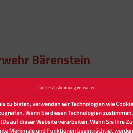
rwehr Bärenstein
Cookie-Zustimmung verwalten
nis zu bieten, verwenden wir Technologien wie Cooki
DETAILS
nder hinzufügen
zugreifen. Wenn Sie diesen Technologien zustimmen,
Beginn:
 IDs auf dieser Website verarbeiten. Wenn Sie Ihre Z
29. August
mte Merkmale und Funktionen beeinträchtigt werden