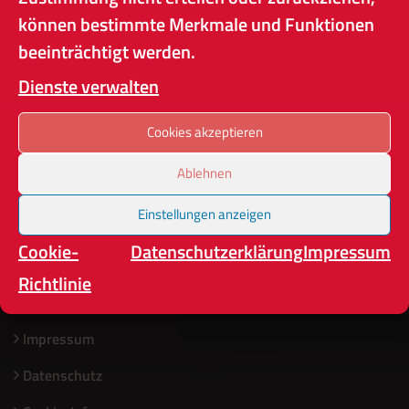
können bestimmte Merkmale und Funktionen
beeinträchtigt werden.
Landesfeuerwehrverband Sachsen e.V.
Dienste verwalten
Cookies akzeptieren
Wir fördern das Feuerwehrwesen in Sachsen.
Ablehnen
Im Notfall
Einstellungen anzeigen
112
Cookie-
Datenschutzerklärung
Impressum
Richtlinie
Infos
Impressum
Datenschutz