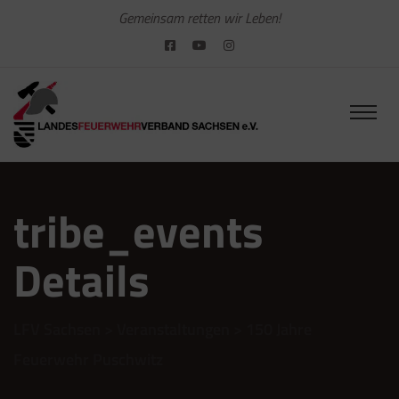
Gemeinsam retten wir Leben!
tribe_events
Details
LFV Sachsen
>
Veranstaltungen
>
150 Jahre
Feuerwehr Puschwitz