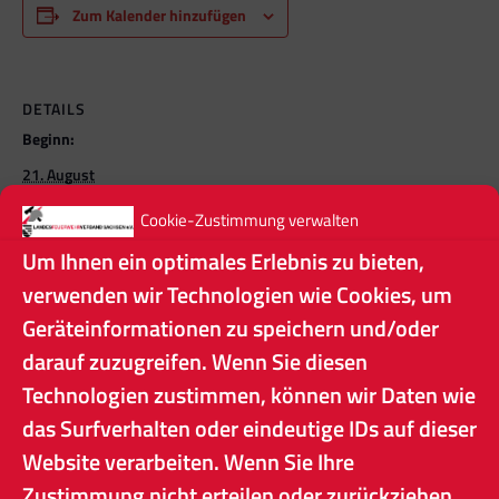
Zum Kalender hinzufügen
DETAILS
Beginn:
21. August
Ende:
Cookie-Zustimmung verwalten
22. August
Um Ihnen ein optimales Erlebnis zu bieten,
Veranstaltungskategorien:
verwenden wir Technologien wie Cookies, um
Allgemein
,
FB Historik
,
Öffentliche Veranstaltungen
Geräteinformationen zu speichern und/oder
darauf zuzugreifen. Wenn Sie diesen
Technologien zustimmen, können wir Daten wie
Feuerwehrolympiade im Feuerwehrsportwettkampf
90. VBA
das Surfverhalten oder eindeutige IDs auf dieser
Website verarbeiten. Wenn Sie Ihre
Zustimmung nicht erteilen oder zurückziehen,